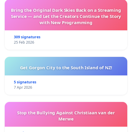
Bring the Original Dark Skies Back on a Streaming
Service — and Let the Creators Continue the Story
with New Programming
309 signatures
25 Feb 2026
Get Gorgon City to the South Island of NZ!
5 signatures
7 Apr 2026
Stop the Bullying Against Christiaan van der
Merwe