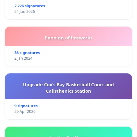
2 226 signatures
24 Jun 2026
Suivez-nous sur Facebook
@appeldeladune
#appeldeladune
Banning of fireworks
Crédits Photos : Association IEFR
36 signatures
2 Jan 2024
Upgrade Cox’s Bay Basketball Court and
Calisthenics Station
9 signatures
29 Apr 2026