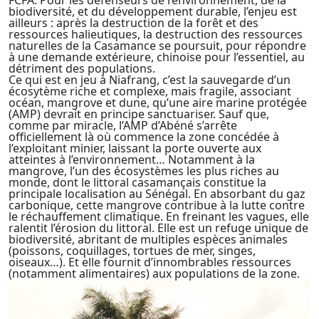
FCFA. Pour les défenseurs de l’environnement, de la
biodiversité, et du développement durable, l’enjeu est
ailleurs : après la destruction de la forêt et des
ressources halieutiques, la destruction des ressources
naturelles de la Casamance se poursuit, pour répondre
à une demande extérieure, chinoise pour l’essentiel, au
détriment des populations.
Ce qui est en jeu à Niafrang, c’est la sauvegarde d’un
écosytème riche et complexe, mais fragile, associant
océan, mangrove et dune, qu’une aire marine protégée
(AMP) devrait en principe sanctuariser. Sauf que,
comme par miracle, l’AMP d’Abéné s’arrête
officiellement là où commence la zone concédée à
l’exploitant minier, laissant la porte ouverte aux
atteintes à l’environnement… Notamment à la
mangrove, l’un des écosystèmes les plus riches au
monde, dont le littoral casamançais constitue la
principale localisation au Sénégal. En absorbant du gaz
carbonique, cette mangrove contribue à la lutte contre
le réchauffement climatique. En freinant les vagues, elle
ralentit l’érosion du littoral. Elle est un refuge unique de
biodiversité, abritant de multiples espèces animales
(poissons, coquillages, tortues de mer, singes,
oiseaux…). Et elle fournit d’innombrables ressources
(notamment alimentaires) aux populations de la zone.