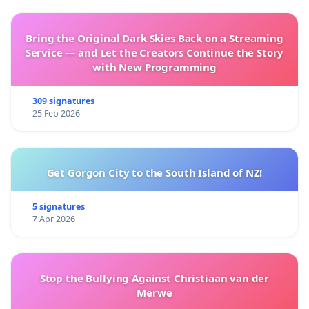
Bring the Original Dark Skies Back on a Streaming
Service — and Let the Creators Continue the Story
with New Programming
309 signatures
25 Feb 2026
Get Gorgon City to the South Island of NZ!
5 signatures
7 Apr 2026
Stop the Bullying Against Christiaan van der
Merwe