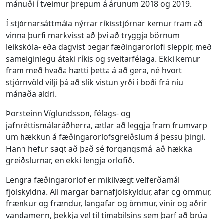
mánuði í tveimur þrepum á árunum 2018 og 2019.
Í stjórnarsáttmála nýrrar ríkisstjórnar kemur fram að
vinna þurfi markvisst að því að tryggja börnum
leikskóla- eða dagvist þegar fæðingarorlofi sleppir, með
sameiginlegu átaki ríkis og sveitarfélaga. Ekki kemur
fram með hvaða hætti þetta á að gera, né hvort
stjórnvöld vilji þá að slík vistun yrði í boði frá níu
mánaða aldri.
Þorsteinn Víglundsson, félags- og
jafnréttismálaráðherra, ætlar að leggja fram frumvarp
um hækkun á fæðingarorlofsgreiðslum á þessu þingi.
Hann hefur sagt að það sé forgangsmál að hækka
greiðslurnar, en ekki lengja orlofið.
Lengra fæðingarorlof er mikilvægt velferðamál
fjölskyldna. All margar barnafjölskyldur, afar og ömmur,
frænkur og frændur, langafar og ömmur, vinir og aðrir
vandamenn, þekkja vel til tímabilsins sem þarf að brúa