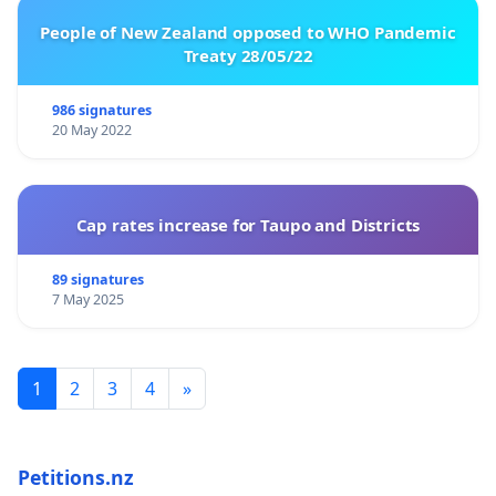
People of New Zealand opposed to WHO Pandemic
Treaty 28/05/22
986 signatures
20 May 2022
Cap rates increase for Taupo and Districts
89 signatures
7 May 2025
1
2
3
4
»
Petitions.nz