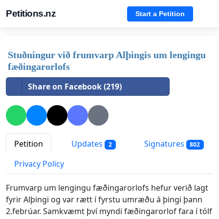
Petitions.nz
Start a Petition
Stuðningur við frumvarp Alþingis um lengingu
fæðingarorlofs
Share on Facebook (219)
Petition
Updates
Signatures
2
802
Privacy Policy
Frumvarp um lengingu fæðingarorlofs hefur verið lagt
fyrir Alþingi og var rætt í fyrstu umræðu á þingi þann
2.febrúar. Samkvæmt því myndi fæðingarorlof fara í tólf