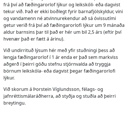
frá því að fæðingarorlof lýkur og leikskóli- eða dagvist
tekur við. Það er ekki boðlegt fyrir barnafjölskyldur, vini
og vandamenn né atvinnurekendur að sá óvissutími
getur verið frá því að fæðingarorlofi lýkur um 9 mánaða
aldur barnsins þar til það er hér um bil 2,5 árs (eftir því
hvenær það er fætt á árinu).
Við undirrituð lýsum hér með yfir stuðningi þess að
lengja fæðingarorlof í 1 ár enda er það sem markviss
aðgerð í þeirri góðu stefnu stjórnvalda að tryggja
börnum leikskóla- eða dagvist þegar fæðingarorlofi
lýkur.
Við skorum á Þorstein Víglundsson, félags- og
jafnréttismálaráðherra, að styðja og stuðla að þeirri
breytingu.