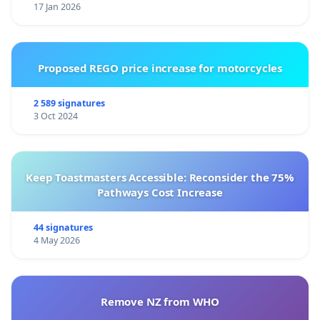
17 Jan 2026
Proposed REGO price increase for motorcycles
2 589 signatures
3 Oct 2024
Keep Toastmasters Accessible: Reconsider the 75%
Pathways Cost Increase
44 signatures
4 May 2026
Remove NZ from WHO