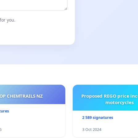
for you.
OP CHEMTRAILS NZ
Proposed REGO price inc
motorcycles
tures
2 589 signatures
6
3 Oct 2024