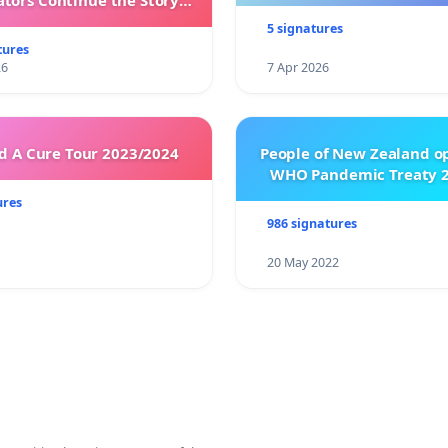
ators Continue the Story
h New Programming
5 signatures
tures
26
7 Apr 2026
 A Cure Tour 2023/2024
People of New Zealand o
WHO Pandemic Treaty 2
ures
986 signatures
20 May 2022