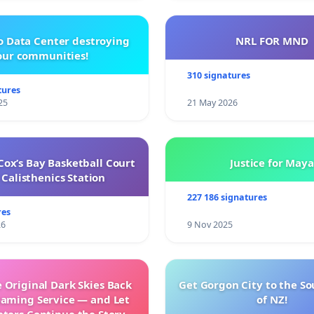
o Data Center destroying
NRL FOR MND
our communities!
310 signatures
tures
25
21 May 2026
ox’s Bay Basketball Court
Justice for Maya
Calisthenics Station
227 186 signatures
res
26
9 Nov 2025
 Original Dark Skies Back
Get Gorgon City to the So
eaming Service — and Let
of NZ!