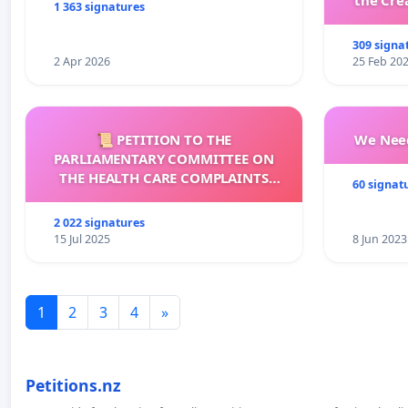
the Cre
1 363 signatures
wit
309 signa
2 Apr 2026
25 Feb 20
📜 PETITION TO THE
We Need
PARLIAMENTARY COMMITTEE ON
THE HEALTH CARE COMPLAINTS
60 signat
COMMISSION (HCCC)
2 022 signatures
15 Jul 2025
8 Jun 2023
1
2
3
4
»
Petitions.nz