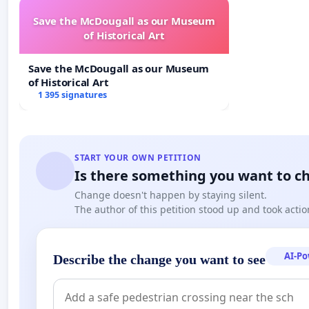
covering the period from May 1, 2016 to April 30, 2019,
signed by the rectors of all of the member universities
Save the McDougall as our Museum
of Historical Art
contributions to the ISM twice since 2007 - a strong ind
While still waiting for the final decision of the Minist
Save the McDougall as our Museum
financial contract with the Ministry that will endanger 
of Historical Art
1 395 signatures
result in a significant cut in the Institute’s budget for t
detrimental to Quebec’s higher education in mathemati
mathematical community.
We, the undersigned of this petition, urge the Minis
START YOUR OWN PETITION
Is there something you want to c
and to work with the Institut des sciences mathémat
ISM to continue its programs that ensure the excell
Change doesn't happen by staying silent.
Quebec.
The author of this petition stood up and took actio
AI-P
Describe the change you want to see