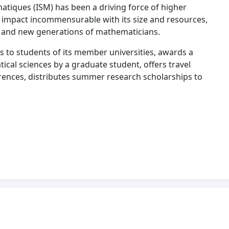
matiques (ISM) has been a driving force of higher
 impact incommensurable with its size and resources,
s and new generations of mathematicians.
 to students of its member universities, awards a
ical sciences by a graduate student, offers travel
erences, distributes summer research scholarships to
t conferences and summer schools. The postdoctoral
hes mathématiques (CRM) is so prestigious that the
ts for 4 positions. The ISM plays an important role in
 and elementary schools. The popularization magazine
outreach that has received several prizes including a
from the Société mathématique de France, the first time
nding that the ISM invests in many of these activities
y the Ministry of Higher Education. In recent years, the
s annual budget. This contribution, valued at $329,000
. The ISM submitted its last renewal application,