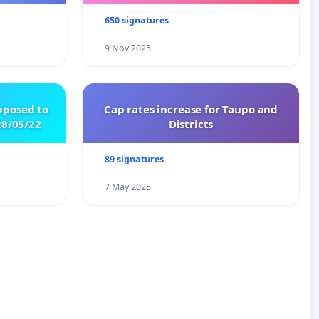
650 signatures
9 Nov 2025
pposed to
Cap rates increase for Taupo and
8/05/22
Districts
89 signatures
7 May 2025