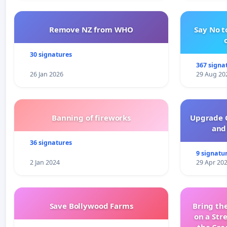
Remove NZ from WHO
Say No t
30 signatures
367 signa
26 Jan 2026
29 Aug 20
Banning of fireworks
Upgrade C
and 
36 signatures
9 signatu
2 Jan 2024
29 Apr 20
Save Bollywood Farms
Bring the
on a Str