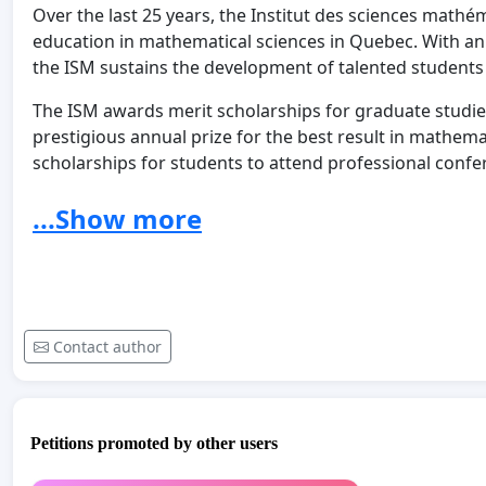
Over the last 25 years, the Institut des sciences mathé
education in mathematical sciences in Quebec. With an
the ISM sustains the development of talented student
The ISM awards merit scholarships for graduate studies
prestigious annual prize for the best result in mathemat
scholarships for students to attend professional conf
undergraduate students, and sponsors several studen
...Show more
program run in conjunction with the Centre de recherc
2017-2018 competition attracted more than 400 applican
mathematical outreach activities in cegeps, secondary
Accromath
is an outstanding example of the Institute’s 
prize from Quebec’s Ministry of Education and a prize 
ever that a prize was awarded outside of France. The fu
Contact author
has a leverage effect that is often threefold!
The ISM is funded by its nine member universities and b
Ministry's contribution has been about 62% of the ISM'
Petitions promoted by other users
per year since 2007, has been renewed every three years