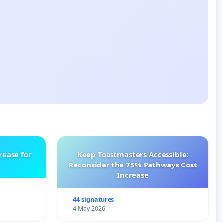
rease for
Keep Toastmasters Accessible:
Reconsider the 75% Pathways Cost
Increase
44 signatures
4 May 2026